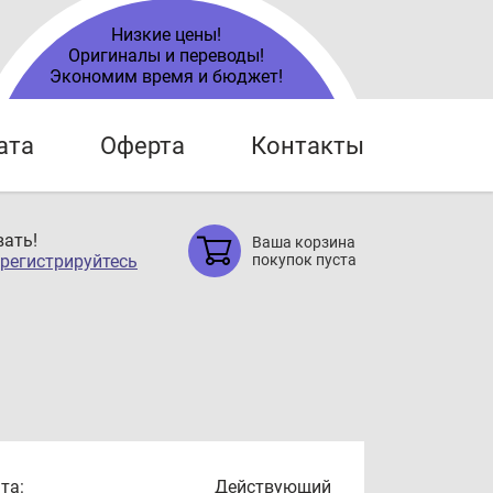
Низкие цены!
Оригиналы и переводы!
Экономим время и бюджет!
ата
Оферта
Контакты
ать!
Ваша корзина
регистрируйтесь
покупок пуста
та:
Действующий