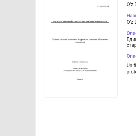
O’z 
Наз
O’z 
Опи
Еди
ста
Опи
Unif
prot