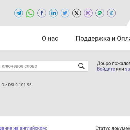
О нас
Поддержка и Опл
Добро пожалов
Войдите
или
за
O’z DSt 9.101-98
вание на английском:
Статус докумен