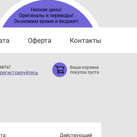
Низкие цены!
Оригиналы и переводы!
Экономим время и бюджет!
ата
Оферта
Контакты
ать!
Ваша корзина
регистрируйтесь
покупок пуста
та:
Действующий