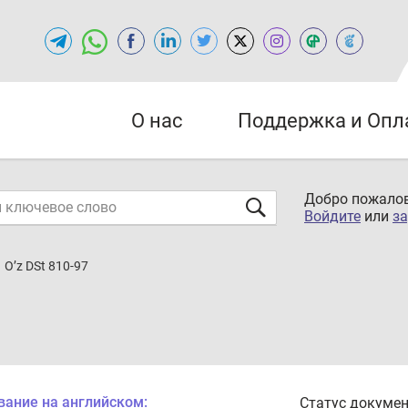
О нас
Поддержка и Опл
Добро пожалов
Войдите
или
за
O’z DSt 810-97
вание на английском:
Статус докумен