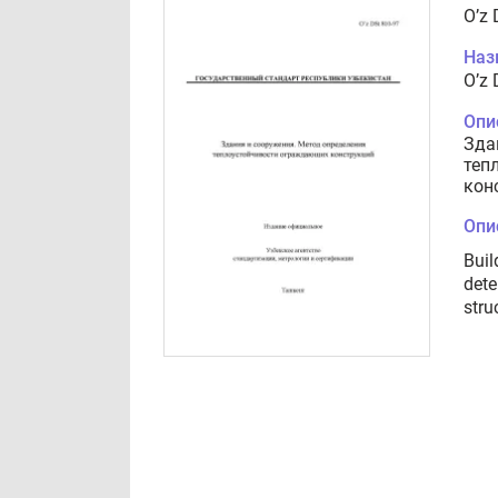
O’z 
Наз
O’z 
Опи
Зда
теп
кон
Опи
Buil
dete
stru