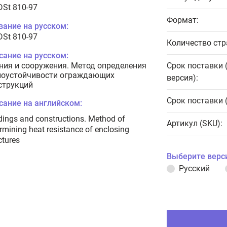
DSt 810-97
Формат:
вание на русском:
DSt 810-97
Количество стр
сание на русском:
ния и сооружения. Метод определения
Срок поставки 
лоустойчивости ограждающих
версия):
струкций
Срок поставки 
сание на английском:
dings and constructions. Method of
Артикул (SKU):
rmining heat resistance of enclosing
ctures
Выберите верс
Русский