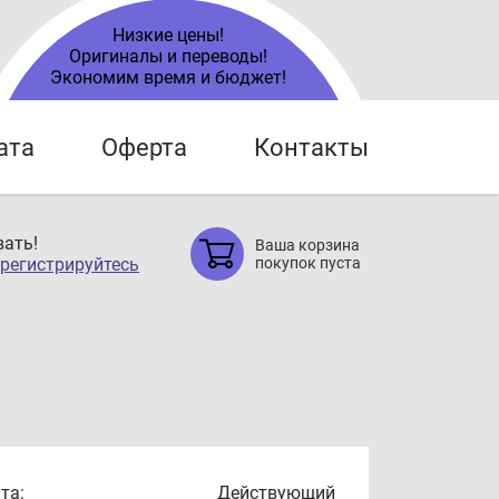
Низкие цены!
Оригиналы и переводы!
Экономим время и бюджет!
ата
Оферта
Контакты
ать!
Ваша корзина
регистрируйтесь
покупок пуста
та:
Действующий