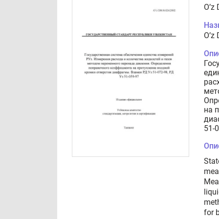
O’z 
Наз
O’z 
Опи
Гос
еди
рас
мет
Опр
на 
диа
51-
Опи
Stat
meas
Meas
liqu
meth
for 