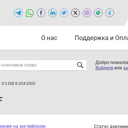
О нас
Поддержка и Опл
Добро пожалов
Войдите
или
за
O’z DSt 8.024:2002
F
вание на английском:
Статус докумен