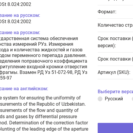
DSt 8.024:2002
Формат:
вание на русском:
DSt 8.024:2002
Количество стр
сание на русском:
ударственная система обеспечения
Срок поставки 
нства измерений РУз. Измерения
версия):
хода и количества жидкостей и газов
одом переменного перепада давления.
Срок поставки 
еделения поправочного коэффициента
притупление входной кромки отверстия
фрагмы. Взамен РД Уз 51-072-98, РД Уз
Артикул (SKU):
059-97
сание на английском:
Выберите верс
e system for ensuring the uniformity of
Русский
urements of the Republic of Uzbekistan.
urements of the flow and quantity of
ids and gases by differential pressure
od. Determination of the correction factor
blunting of the leading edge of the aperture