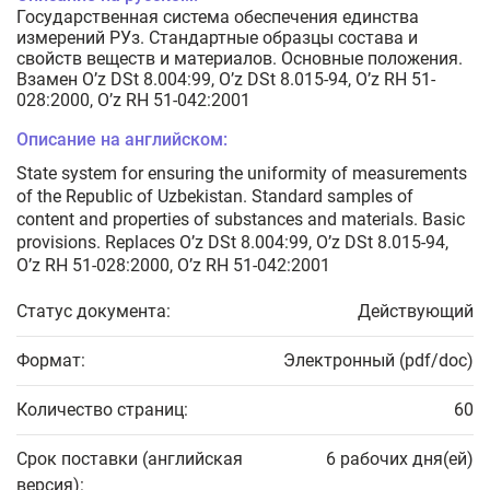
Государственная система обеспечения единства
измерений РУз. Стандартные образцы состава и
свойств веществ и материалов. Основные положения.
Взамен O’z DSt 8.004:99, O’z DSt 8.015-94, O’z RH 51-
028:2000, O’z RH 51-042:2001
Описание на английском:
State system for ensuring the uniformity of measurements
of the Republic of Uzbekistan. Standard samples of
content and properties of substances and materials. Basic
provisions. Replaces O’z DSt 8.004:99, O’z DSt 8.015-94,
O’z RH 51-028:2000, O’z RH 51-042:2001
Статус документа:
Действующий
Формат:
Электронный (pdf/doc)
Количество страниц:
60
Срок поставки (английская
6 рабочих дня(ей)
версия):