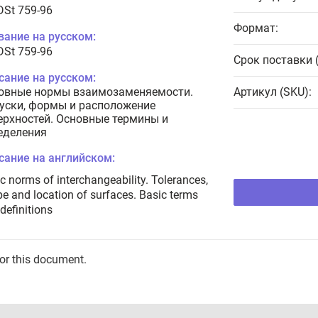
DSt 759-96
Формат:
вание на русском:
DSt 759-96
Срок поставки 
сание на русском:
овные нормы взаимозаменяемости.
Артикул (SKU):
уски, формы и расположение
ерхностей. Основные термины и
еделения
сание на английском:
c norms of interchangeability. Tolerances,
e and location of surfaces. Basic terms
definitions
for this document.