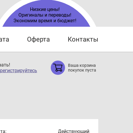
Низкие цены!
Оригиналы и переводы!
Экономим время и бюджет!
ата
Оферта
Контакты
ать!
Ваша корзина
регистрируйтесь
покупок пуста
та:
Действующий