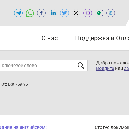
О нас
Поддержка и Опл
Добро пожалов
Войдите
или
за
O’z DSt 759-96
вание на английском:
Статус докумен