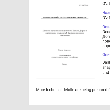
O’z 
Наз
O’z 
Опи
Осн
Доп
пов
опр
Опи
Basi
shap
and 
More technical details are being prepared 