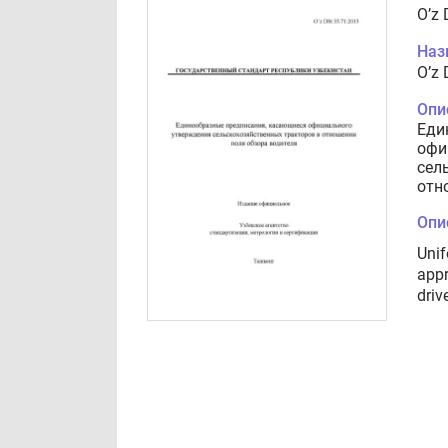
O’z 
Наз
O’z 
Опи
Еди
офи
сел
отн
Опи
Unif
appr
drive