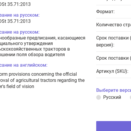
DSt 35.71:2013
Формат:
вание на русском:
DSt 35.71:2013
Количество стр
сание на русском:
нообразные предписания, касающиеся
Срок поставки 
циального утверждения
версия):
ьскохозяйственных тракторов в
ошении поля обзора водителя
Срок поставки 
сание на английском:
Артикул (SKU):
orm provisions concerning the official
oval of agricultural tractors regarding the
r's field of vision
Выберите верс
Русский