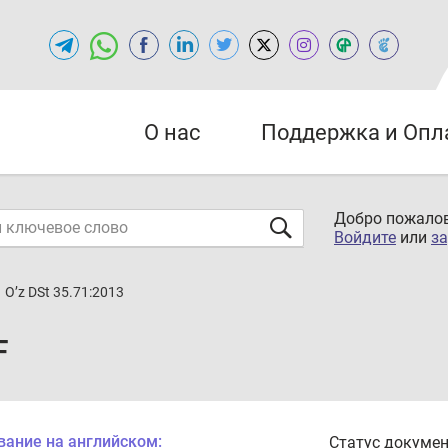
О нас
Поддержка и Опл
Добро пожалов
Войдите
или
за
O’z DSt 35.71:2013
F
вание на английском:
Статус докумен