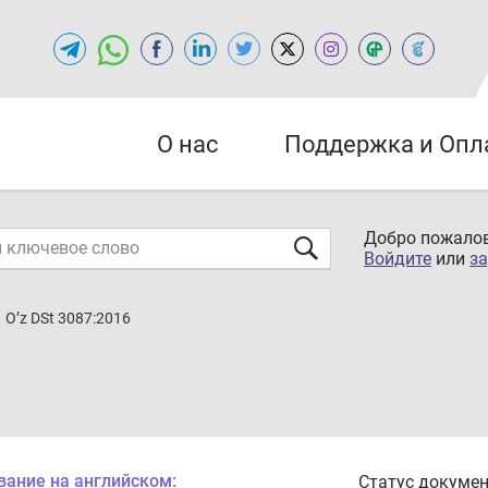
О нас
Поддержка и Опл
Добро пожалов
Войдите
или
за
O’z DSt 3087:2016
вание на английском:
Статус докумен