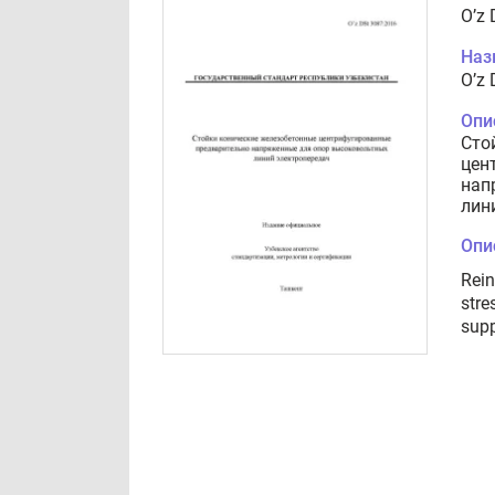
O’z
Наз
O’z
Опи
Сто
цен
нап
лин
Опи
Rein
stre
supp