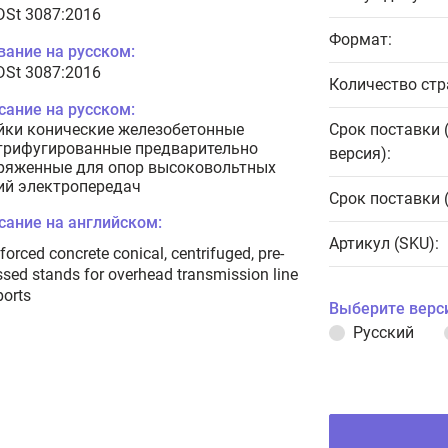
 DSt 3087:2016
Формат:
вание на русском:
 DSt 3087:2016
Количество стр
сание на русском:
йки конические железобетонные
Срок поставки 
трифугированные предварительно
версия):
ряженные для опор высоковольтных
ий электропередач
Срок поставки 
сание на английском:
Артикул (SKU):
forced concrete conical, centrifuged, pre-
ssed stands for overhead transmission line
orts
Выберите верс
Русский