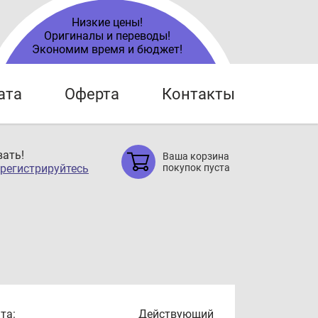
Низкие цены!
Оригиналы и переводы!
Экономим время и бюджет!
ата
Оферта
Контакты
ать!
Ваша корзина
регистрируйтесь
покупок пуста
та:
Действующий