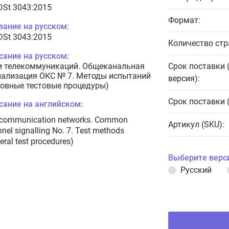
 DSt 3043:2015
Формат:
вание на русском:
 DSt 3043:2015
Количество стр
сание на русском:
и телекоммуникаций. Общеканальная
Срок поставки 
нализация ОКС № 7. Методы испытаний
версия):
новные тестовые процедуры)
Срок поставки 
сание на английском:
ecommunication networks. Common
Артикул (SKU):
nel signalling No. 7. Test methods
eral test procedures)
Выберите верс
Русский