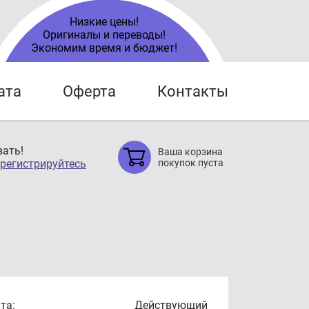
Низкие цены!
Оригиналы и переводы!
Экономим время и бюджет!
ата
Оферта
Контакты
ать!
Ваша корзина
регистрируйтесь
покупок пуста
та:
Действующий