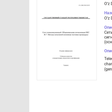
O‘z
Наз
O‘z
Опи
Сет
сиг
(ос
Опи
Tel
chan
(gen