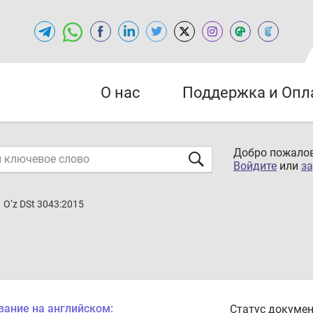
О нас
Поддержка и Опл
Добро пожалов
Войдите
или
за
O‘z DSt 3043:2015
вание на английском:
Статус докумен