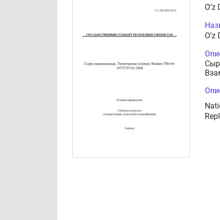
O’z
Наз
O’z
Опи
Сыр
Вза
Опи
Nati
Rep