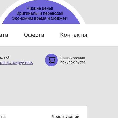
Низкие цены!
Оригиналы и переводы!
Экономим время и бюджет!
ата
Оферта
Контакты
ать!
Ваша корзина
регистрируйтесь
покупок пуста
та:
Действующий