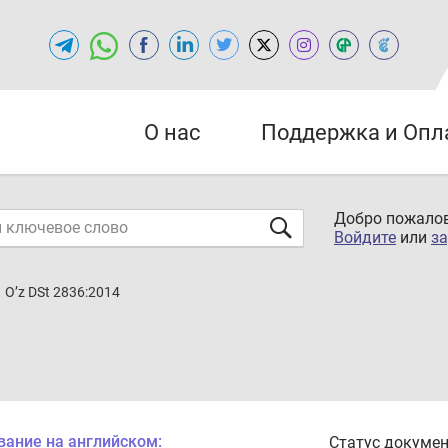
О нас
Поддержка и Опл
Добро пожалов
Войдите
или
за
O’z DSt 2836:2014
вание на английском:
Статус докумен