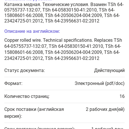
Катанка медная. Технические условия. Взамен TSh 64-
05755737-132:07, TSh 64-05830150-41:2010, TSh 64-
15808601-66:2008, TSh 64-20506204-004:2009, TSh 64-
23424725-01:2012, TSh 64-23956631-02:2012
Описание на английском:
Copper rolled wire. Technical specifications. Replaces TSh
64-05755737-132:07, TSh 64-05830150-41:2010, TSh 64-
15808601-66:2008, TSh 64-20506204-004:2009, TSh 64-
23424725-01:2012, TSh 64-23956631-02:2012
Статус документа:
Действующий
Формат:
Электронный (pdf/doc)
Количество страниц:
16
Срок поставки (английская
2 рабочих дня(ей)
версия):