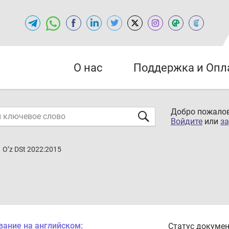
О нас
Поддержка и Опл
Добро пожалов
Войдите
или
за
O’z DSt 2022:2015
вание на английском:
Статус докумен