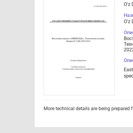
O’z
Наз
O’z
Опи
Вос
Тех
202
Опи
East
spec
More technical details are being prepared 