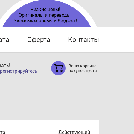
Низкие цены!
Оригиналы и переводы!
Экономим время и бюджет!
ата
Оферта
Контакты
ать!
Ваша корзина
регистрируйтесь
покупок пуста
та:
Действующий