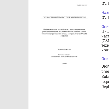
O'z
Наз
O'z
Опи
Циф
час
(GS
тех
кон
Опи
Digi
time
Subs
requ
Repl