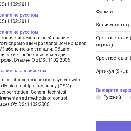
 DSt 1102:2011
Формат:
вание на русском:
 DSt 1102:2011
Количество стр
сание на русском:
ровая система сотовой связи с
Срок поставки 
тотновременным разделением каналов
версия):
M) абонентские станции. Общие
нические требования и методы
Срок поставки 
троля. Взамен O'z DSt 1102:2006
сание на английском:
Артикул (SKU):
tal cellular communication system with
 division multiple frequency (GSM).
Выберите верс
criber station. General technical
Русский
irements and methods of control.
aces O'z DSt 1102:2006