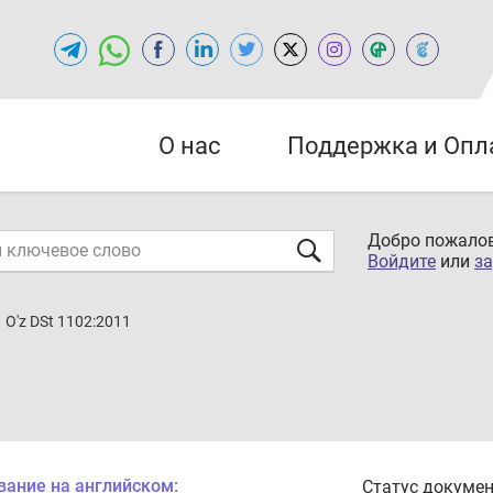
О нас
Поддержка и Опл
Добро пожалов
Войдите
или
за
O'z DSt 1102:2011
вание на английском:
Статус докумен