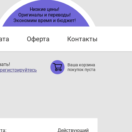
Низкие цены!
Оригиналы и переводы!
Экономим время и бюджет!
ата
Оферта
Контакты
ать!
Ваша корзина
регистрируйтесь
покупок пуста
та:
Действующий