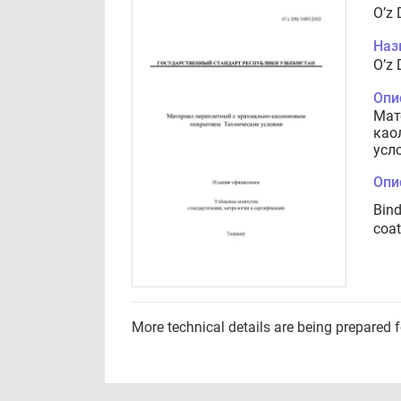
O’z
Наз
O’z
Опи
Мат
као
усл
Опи
Bind
coat
More technical details are being prepared 