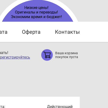
Низкие цены!
Оригиналы и переводы!
Экономим время и бюджет!
ата
Оферта
Контакты
ать!
Ваша корзина
регистрируйтесь
покупок пуста
та:
Действующий