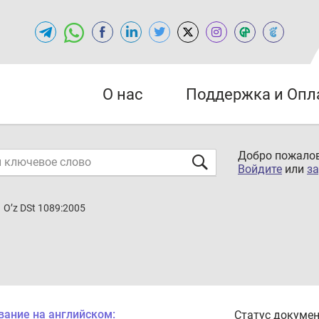
О нас
Поддержка и Опл
Добро пожалов
Войдите
или
за
O’z DSt 1089:2005
вание на английском:
Статус докумен