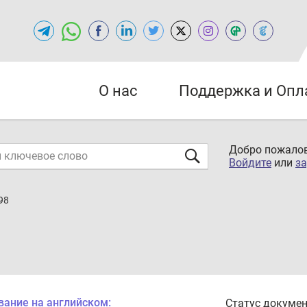
О нас
Поддержка и Опл
Добро пожалов
Войдите
или
за
98
вание на английском:
Статус докумен