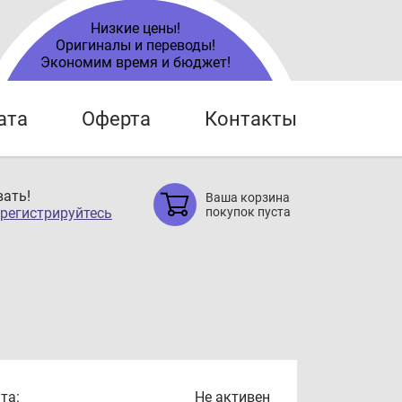
Низкие цены!
Оригиналы и переводы!
Экономим время и бюджет!
ата
Оферта
Контакты
ать!
Ваша корзина
регистрируйтесь
покупок пуста
та:
Не активен