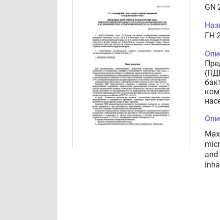
GN 2
Наз
ГН 2
Опи
Пре
(ПД
бак
ком
нас
Опи
Max
micr
and 
inha