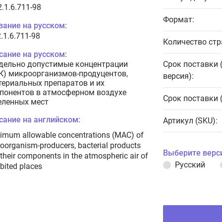
.1.6.711-98
Формат:
вание на русском:
.1.6.711-98
Количество стр
сание на русском:
дельно допустимые концентрации
Срок поставки 
К) микроорганизмов-продуцентов,
версия):
териальных препаратов и их
понентов в атмосферном воздухе
Срок поставки 
еленных мест
сание на английском:
Артикул (SKU):
imum allowable concentrations (MAC) of
oorganism-producers, bacterial products
Выберите верс
their components in the atmospheric air of
Русский
bited places